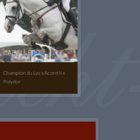
CABALLERO
Champion du Lys x Acord II x
Polydor