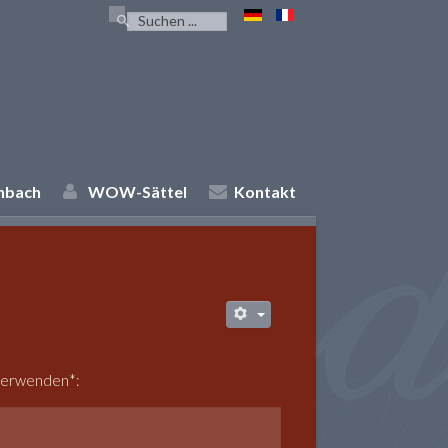
Suchen
...
enbach
WOW-Sättel
Kontakt
 verwenden*: