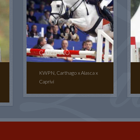
CARTANO
KWPN, Carthago x Alasca x
Caprivi