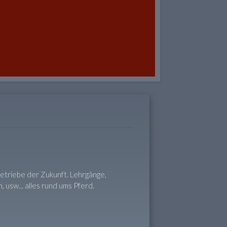
etriebe der Zukunft. Lehrgänge,
, usw... alles rund ums Pferd.