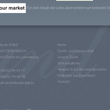
Für den Inhalt der Links übernehmen wir keinerlei 
te de Schleif
Home
9645 DERENBACH
Zucht- und Dressurstall
nd-Duché de Luxembourg
Unsere Zucht
Verkaufspferde
Hengste & EU-Besamungsstation
.: 00352 94 94 77
Eindrücke aus Derenbach
: 00352 94 94 78
Kontakt
ail:
denhollander@pt.lu