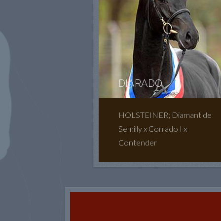
DIARADO
HOLSTEINER; Diamant de
Semilly x Corrado I x
Contender