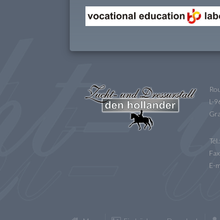
Rou
L-
Gra
Tél
Fax
E-m