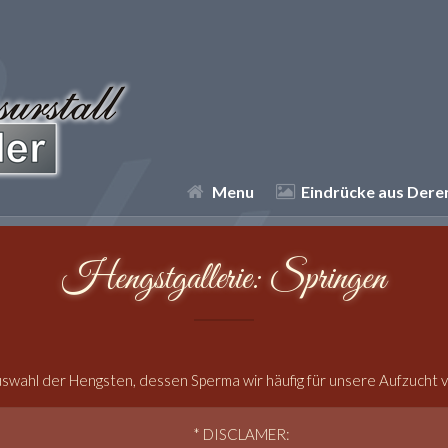
Menu
Eindrücke aus Der
Hengstgallerie: Springen
uswahl der Hengsten, dessen Sperma wir häufig für unsere Aufzucht
* DISCLAMER: