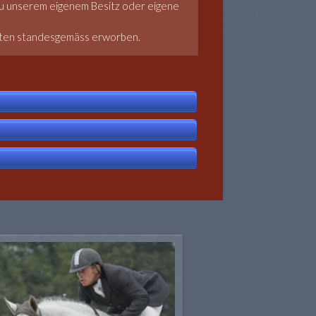
zu unserem eigenem Besitz oder eigene
anten standesgemäss erworben.