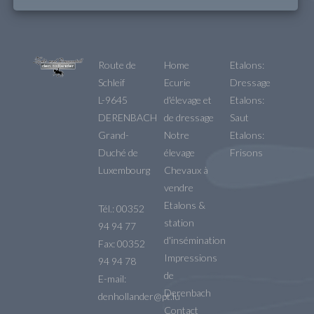
Route de
Home
Etalons:
Schleif
Ecurie
Dressage
L-9645
d'élevage et
Etalons:
DERENBACH
de dressage
Saut
Grand-
Notre
Etalons:
Duché de
élevage
Frisons
Luxembourg
Chevaux à
vendre
Etalons &
Tél.: 00352
station
94 94 77
d'insémination
Fax: 00352
Impressions
94 94 78
de
E-mail:
Derenbach
denhollander@pt.lu
Contact