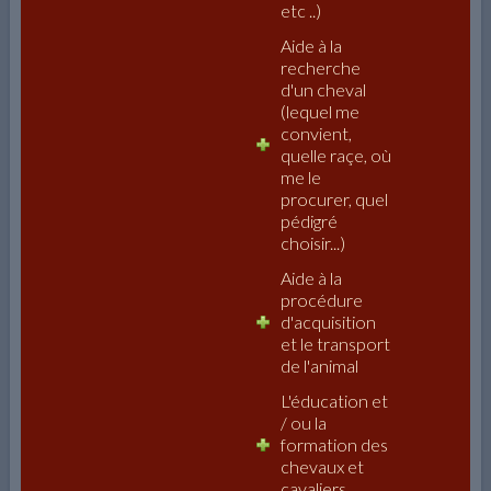
etc ..)
Aide à la
recherche
d'un cheval
(lequel me
convient,
quelle raçe, où
me le
procurer, quel
pédigré
choisir...)
Aide à la
procédure
d'acquisition
et le transport
de l'animal
L'éducation et
/ ou la
formation des
chevaux et
cavaliers