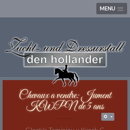
MENU
Chevaux a vendre: Jument
KWPN de 5 ans
Glock's Taminiau x Krack C