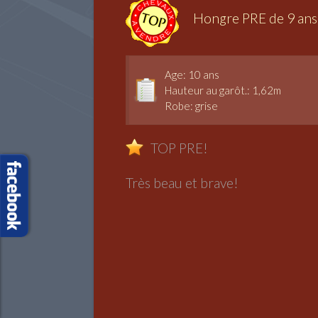
Hongre PRE de 9 ans
Age: 10 ans
Hauteur au garôt.: 1,62m
Robe: grise
TOP PRE!
Très beau et brave!