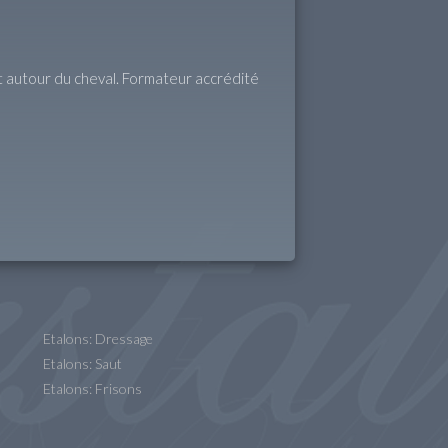
out autour du cheval. Formateur accrédité
Etalons: Dressage
Etalons: Saut
Etalons: Frisons