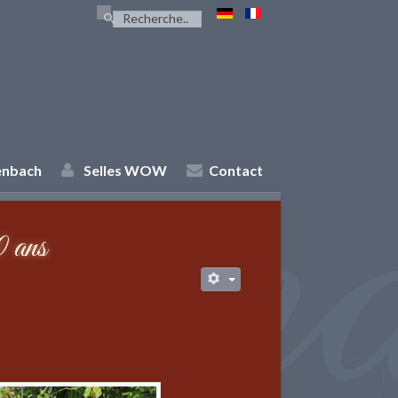
Rechercher
enbach
Selles WOW
Contact
 ans